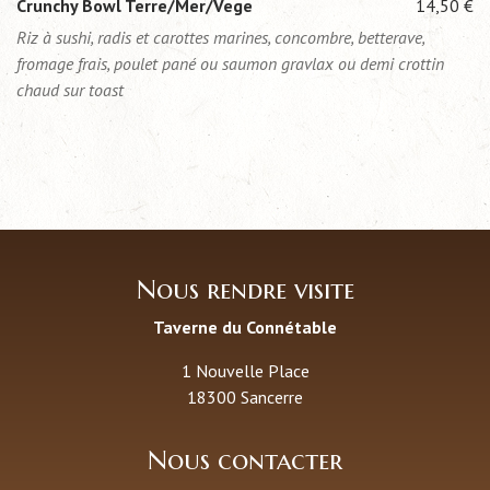
Crunchy Bowl Terre/Mer/Vege
14,50 €
Riz à sushi, radis et carottes marines, concombre, betterave,
fromage frais, poulet pané ou saumon gravlax ou demi crottin
chaud sur toast
Nous rendre visite
Taverne du Connétable
1 Nouvelle Place
18300 Sancerre
Nous contacter